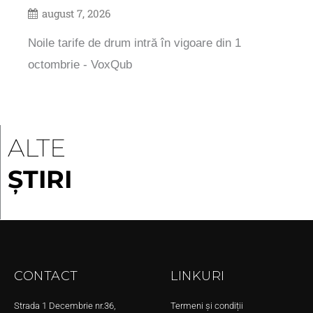
august 7, 2026
Noile tarife de drum intră în vigoare din 1
octombrie - VoxQub
ALTE
ȘTIRI
CONTACT
LINKURI
Strada 1 Decembrie nr.36,
Termeni și condiții