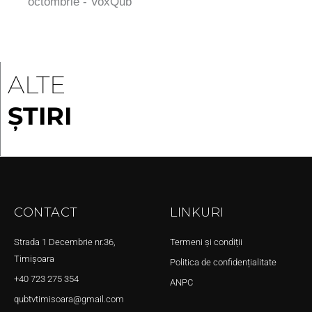
octombrie - VoxQub
ALTE
ȘTIRI
CONTACT
LINKURI
Strada 1 Decembrie nr.36,
Termeni și condiții
Timișoara
Politica de confidențialitate
+40 723 275 354
ANPC
qubtvtimisoara@gmail.com