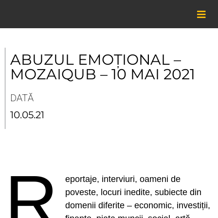
Skip
to
content
ABUZUL EMOȚIONAL –
MOZAIQUB – 10 MAI 2021
DATĂ
10.05.21
R
eportaje, interviuri, oameni de
poveste, locuri inedite, subiecte din
domenii diferite – economic, investiții,