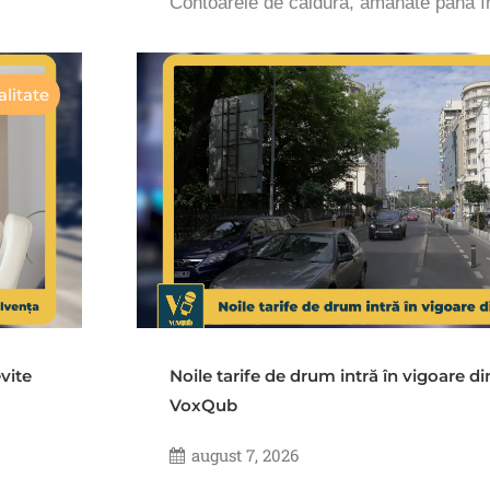
Contoarele de căldură, amânate până 
litate
vite
Noile tarife de drum intră în vigoare d
VoxQub
august 7, 2026