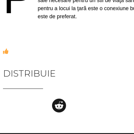
sale necesare pentru un stil de viaţă săn
pentru a locui la ţară este o conexiune 
este de preferat.
DISTRIBUIE