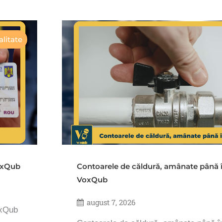
litate
VoxQub
Contoarele de căldură, amânate până 
VoxQub
august 7, 2026
oxQub