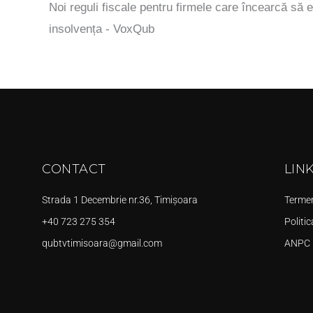
Noi reguli fiscale pentru firmele care încearcă să e
insolvența - VoxQub
CONTACT
LIN
Strada 1 Decembrie nr.36, Timișoara
Termeni
+40 723 275 354
Politic
qubtvtimisoara@gmail.com
ANPC