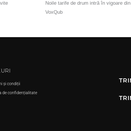
vite
Noile tarife de drum intră în vigoare di
VoxQub
KURI
TRI
 și condiții
a de confidențialitate
TRI