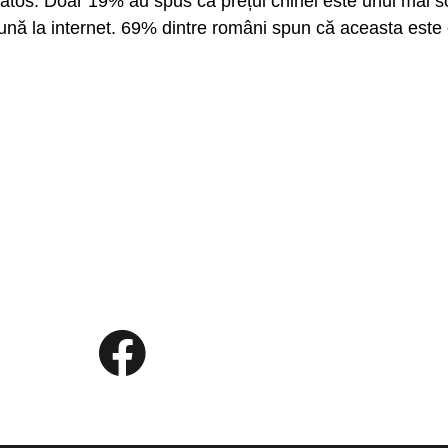
ătos. Doar 19% au spus că prețul chiriei este unul mai sc
bună la internet. 69% dintre români spun că aceasta este 