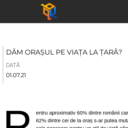
Skip
to
content
DĂM ORAȘUL PE VIAȚA LA ȚARĂ?
DATĂ
01.07.21
P
entru aproximativ 60% dintre românii car
62% dintre cei de la oraș s-ar putea muta