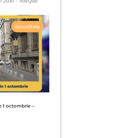
în 2030 - VoxQub
Actualitate
in 1 octombrie –