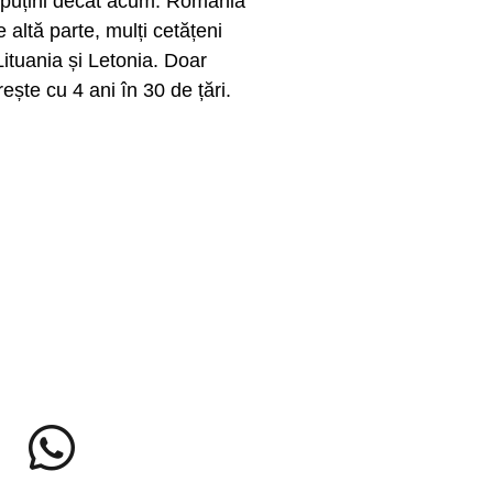
i puțini decât acum. România
altă parte, mulți cetățeni
Lituania și Letonia. Doar
ește cu 4 ani în 30 de țări.