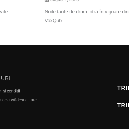
vite
Noile tarife de drum intră în vigoare di
VoxQub
KURI
TRI
 și condiții
a de confidențialitate
TRI