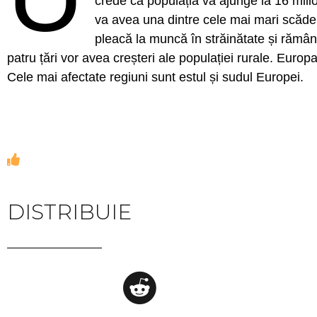
crede că populația va ajunge la 16 mil
va avea una dintre cele mai mari scăder
pleacă la muncă în străinătate și rămân 
patru țări vor avea creșteri ale populației rurale. Euro
Cele mai afectate regiuni sunt estul și sudul Europei.
DISTRIBUIE