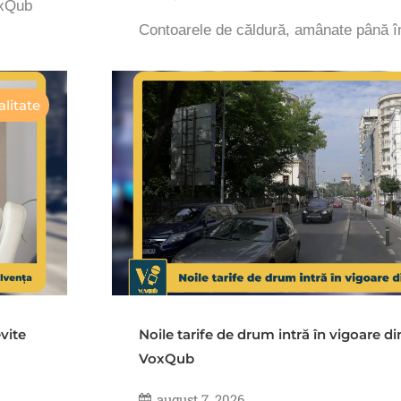
oxQub
Contoarele de căldură, amânate până 
litate
vite
Noile tarife de drum intră în vigoare d
VoxQub
august 7, 2026