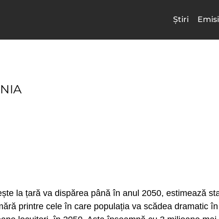
Știri
Emisi
NIA
iește la țară va dispărea până în anul 2050, estimează st
umără printre cele în care populația va scădea dramatic în