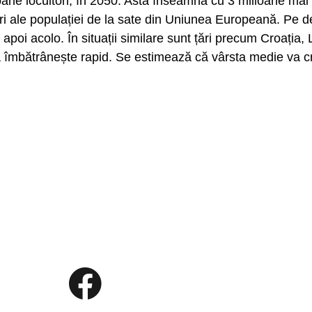
ioane locuitori, în 2050. Asta înseamnă cu 3 milioane ma
i ale populației de la sate din Uniunea Europeană. Pe de 
apoi acolo. În situații similare sunt țări precum Croația, 
pa îmbătrânește rapid. Se estimează că vârsta medie va cr