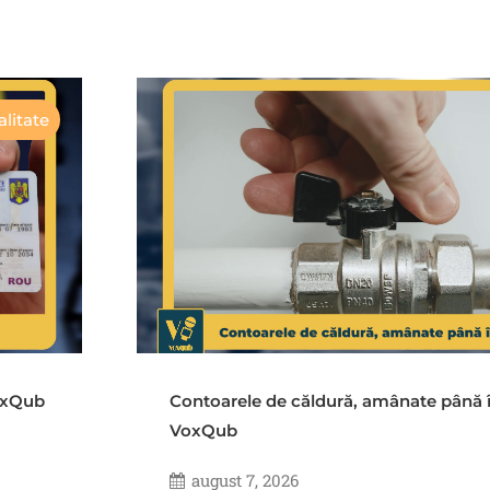
litate
VoxQub
Contoarele de căldură, amânate până 
VoxQub
august 7, 2026