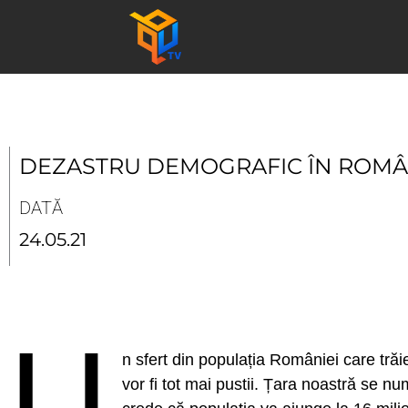
Skip
to
content
DEZASTRU DEMOGRAFIC ÎN ROMÂ
DATĂ
24.05.21
U
n sfert din populația României care tră
vor fi tot mai pustii. Țara noastră se n