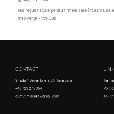
Noi reguli fiscale pentru firmele care încearcă să e
insolvența - VoxQub
CONTACT
LIN
Strada 1 Decembrie nr.36, Timișoara
Termeni
+40 723 275 354
Politic
qubtvtimisoara@gmail.com
ANPC