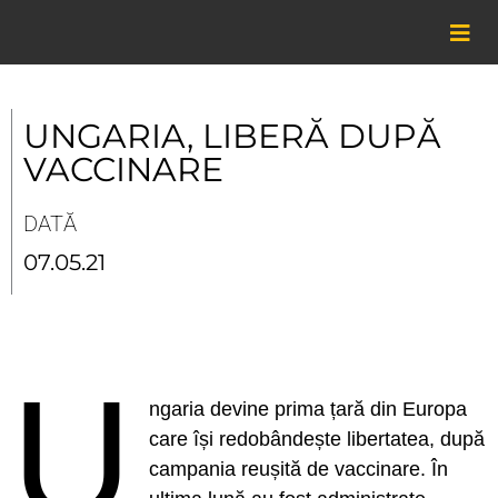
Skip
to
content
UNGARIA, LIBERĂ DUPĂ
VACCINARE
DATĂ
07.05.21
U
ngaria devine prima țară din Europa
care își redobândește libertatea, după
campania reușită de vaccinare. În