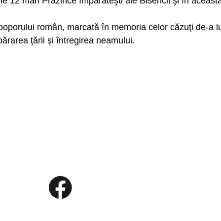
ele 12 mari Prazince Împărăteşti ale Bisericii şi în această
 poporului român, marcată în memoria celor căzuţi de-a l
părarea ţării şi întregirea neamului.