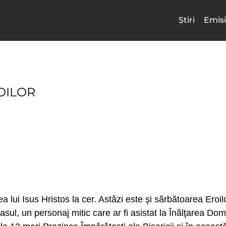
Știri
Emisi
OILOR
a lui Isus Hristos la cer. Astăzi este şi sărbătoarea Eroi
ul, un personaj mitic care ar fi asistat la Înălţarea Domnu