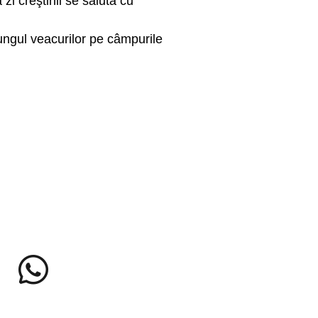
 zi creştinii se salută cu
ungul veacurilor pe câmpurile