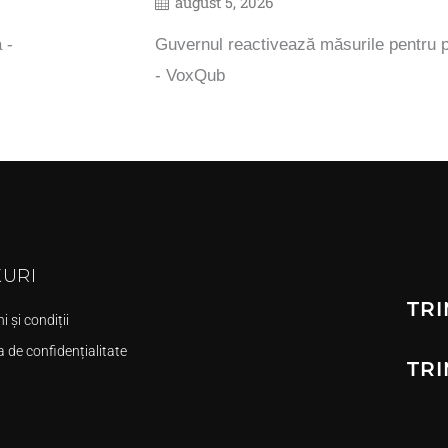
august 5, 2026
 -
Guvernul reactivează măsurile pentru p
- VoxQub
KURI
TRI
 și condiții
a de confidențialitate
TRI