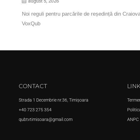
august 5, 2026
Noi reguli pentru parcările de reședință din Craiova
VoxQub
CONTACT
LIN
Strada 1 Decembrie nr.36, Timișoara
Termeni
+40 723 275 354
Politic
qubtvtimisoara@gmail.com
ANPC