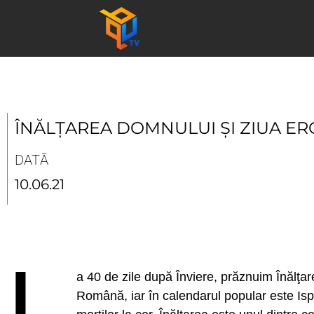
Skip
to
content
ÎNĂLȚAREA DOMNULUI ȘI ZIUA ER
DATĂ
10.06.21
L
a 40 de zile după Înviere, prăznuim Înălţare
Română, iar în calendarul popular este Ispas