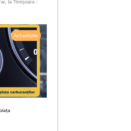
rar, la Timișoara -
Actualitate
piața