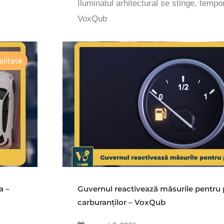
Iluminatul arhitectural se stinge, tempo
VoxQub
litate
a –
Guvernul reactivează măsurile pentru 
carburanților – VoxQub