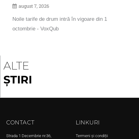
august 7, 2026
Noile tarife de drum intră în vigoare din 1
octombrie - VoxQub
ALTE
ȘTIRI
CONTACT
LINKURI
Strada 1 Decembrie nr.36,
Termeni și condiții