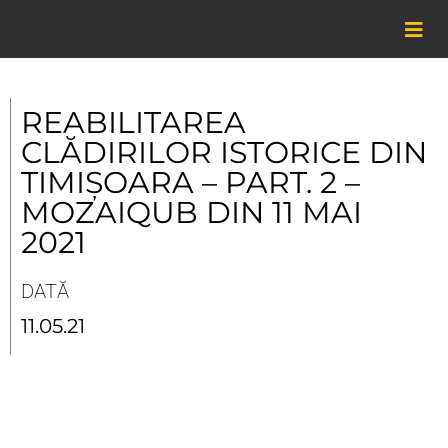
Skip
to
content
REABILITAREA
CLĂDIRILOR ISTORICE DIN
TIMIȘOARA – PART. 2 –
MOZAIQUB DIN 11 MAI
2021
DATĂ
11.05.21