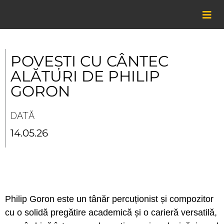
Skip
to
content
POVEȘTI CU CÂNTEC
ALĂTURI DE PHILIP
GORON
DATĂ
14.05.26
Philip Goron este un tânăr percuționist și compozitor
cu o solidă pregătire academică și o carieră versatilă,