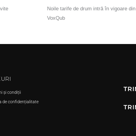
vite
Noile tarife de drum intră în vigoare di
VoxQub
KURI
TRI
 și condiții
a de confidențialitate
TRI