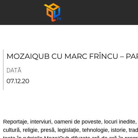
Skip
to
content
MOZAIQUB CU MARC FRÎNCU – PAR
DATĂ
07.12.20
Reportaje, interviuri, oameni de poveste, locuri inedite, 
cultură, religie, presă, legislație, tehnologie, istorie, tr