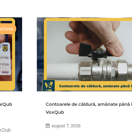
litate
VoxQub
Contoarele de căldură, amânate până 
VoxQub
august 7, 2026
oxQub