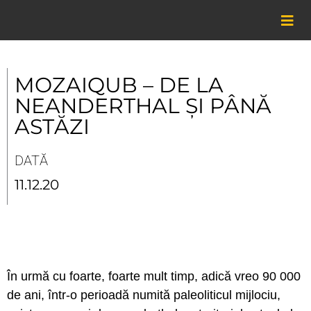
Skip
to
content
MOZAIQUB – DE LA
NEANDERTHAL ȘI PÂNĂ
ASTĂZI
DATĂ
11.12.20
În urmă cu foarte, foarte mult timp, adică vreo 90 000
de ani, într-o perioadă numită paleoliticul mijlociu,