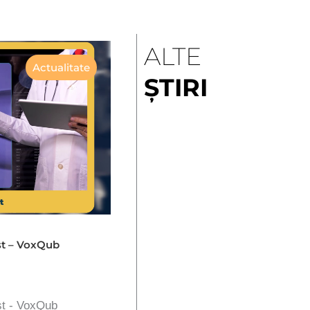
ALTE
Actualitate
ȘTIRI
st – VoxQub
st - VoxQub