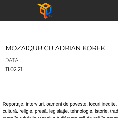
Skip
to
content
MOZAIQUB CU ADRIAN KOREK
DATĂ
11.02.21
Reportaje, interviuri, oameni de poveste, locuri inedite, 
cultură, religie, presă, legislație, tehnologie, istorie, tr