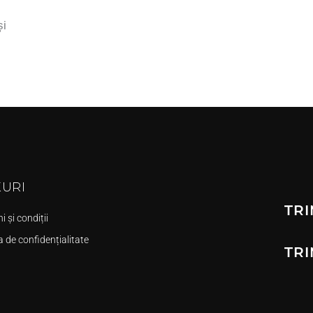
și
KURI
TRI
 și condiții
a de confidențialitate
TRI