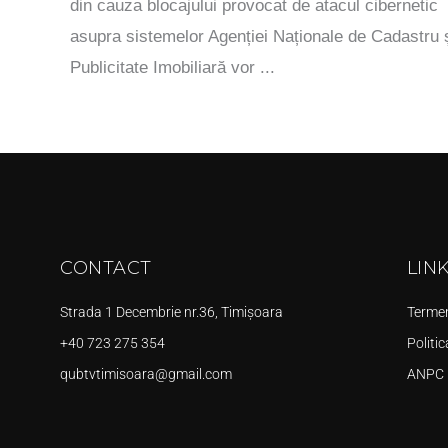
din cauza blocajului provocat de atacul cibernetic
asupra sistemelor Agenției Naționale de Cadastru 
Publicitate Imobiliară vor ...
CONTACT
LIN
Strada 1 Decembrie nr.36, Timișoara
Termeni
+40 723 275 354
Politic
qubtvtimisoara@gmail.com
ANPC