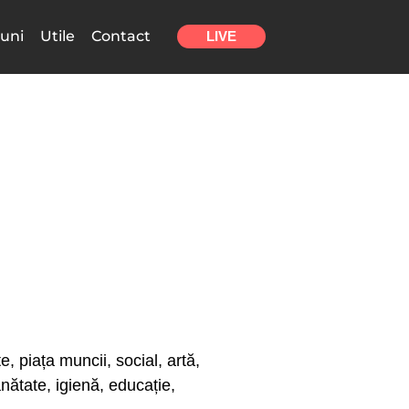
uni
Utile
Contact
LIVE
e, piața muncii, social, artă,
sănătate, igienă, educație,