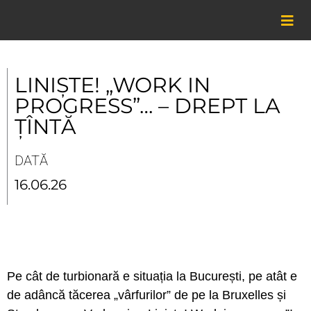
Skip
to
content
LINIȘTE! „WORK IN
PROGRESS”… – DREPT LA
ȚÎNTĂ
DATĂ
16.06.26
Pe cât de turbionară e situația la București, pe atât e
de adâncă tăcerea „vârfurilor” de pe la Bruxelles și