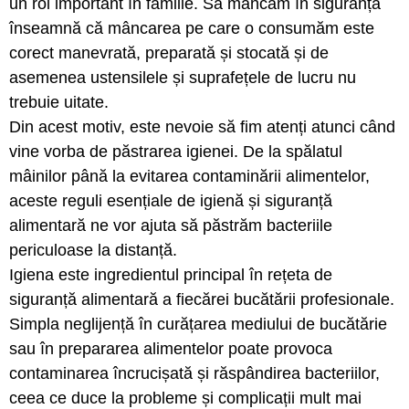
un rol important în familie. Să mâncăm în siguranță
înseamnă că mâncarea pe care o consumăm este
corect manevrată, preparată și stocată și de
asemenea ustensilele și suprafețele de lucru nu
trebuie uitate.
Din acest motiv, este nevoie să fim atenți atunci când
vine vorba de păstrarea igienei. De la spălatul
mâinilor până la evitarea contaminării alimentelor,
aceste reguli esențiale de igienă și siguranță
alimentară ne vor ajuta să păstrăm bacteriile
periculoase la distanță.
Igiena este ingredientul principal în rețeta de
siguranță alimentară a fiecărei bucătării profesionale.
Simpla neglijență în curățarea mediului de bucătărie
sau în prepararea alimentelor poate provoca
contaminarea încrucișată și răspândirea bacteriilor,
ceea ce duce la probleme și complicații mult mai