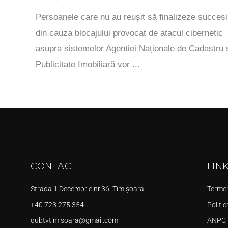
Persoanele care nu au reușit să finalizeze succesi
din cauza blocajului provocat de atacul cibernetic
asupra sistemelor Agenției Naționale de Cadastru 
Publicitate Imobiliară vor ...
CONTACT
LIN
Strada 1 Decembrie nr.36, Timișoara
Termeni
+40 723 275 354
Politic
qubtvtimisoara@gmail.com
ANPC