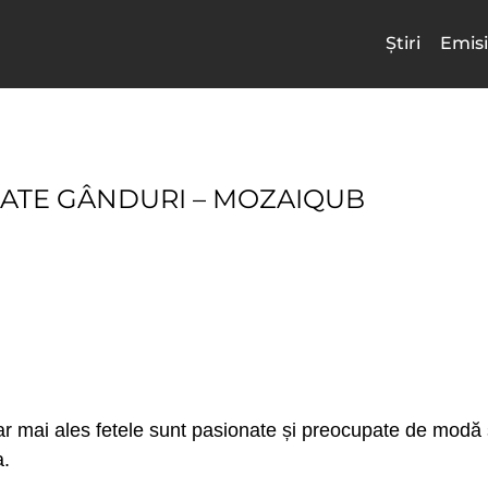
Știri
Emisi
RATE GÂNDURI – MOZAIQUB
 dar mai ales fetele sunt pasionate și preocupate de modă ș
a.