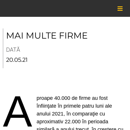
Skip
to
content
MAI MULTE FIRME
DATĂ
20.05.21
A
proape 40.000 de firme au fost
înfiinţate în primele patru luni ale
anului 2021, în comparaţie cu
aproximativ 22.000 în perioada
similară a anului trecut, în creştere cu