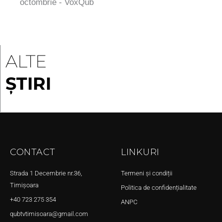
octombrie - VoxQub
ALTE
ȘTIRI
CONTACT
LINKURI
Strada 1 Decembrie nr.36,
Termeni și condiții
Timișoara
Politica de confidențialitate
+40 723 275 354
ANPC
qubtvtimisoara@gmail.com