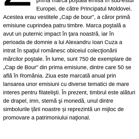
prima marcă poştală emisă în sud-estul
Europei, de către Principatul Moldovei.
Acestea erau vestitele „Cap de bour”, a căror primă
emisiune cuprindea patru timbre. Marca poştală a
avut un puternic impact în ţara noastră, iar în
perioada de domnie a lui Alexandru Ioan Cuza a
intrat în spaţiul românesc obiceiul colecţionării
mărcilor poştale. În lume, sunt 750 de exemplare de
„Cap de Bour” din prima emisiune, dintre care 50 se
află în România. Ziua este marcată anual prin
lansarea unor emisiuni cu diverse tematici de mare
interes pentru filatelişti. În prezent, timbrul este alături
de drapel, imn, stemă şi monedă, unul dintre
simbolurile țării noastre și reprezintă un mijloc de
promovare a patrimoniului naţional.