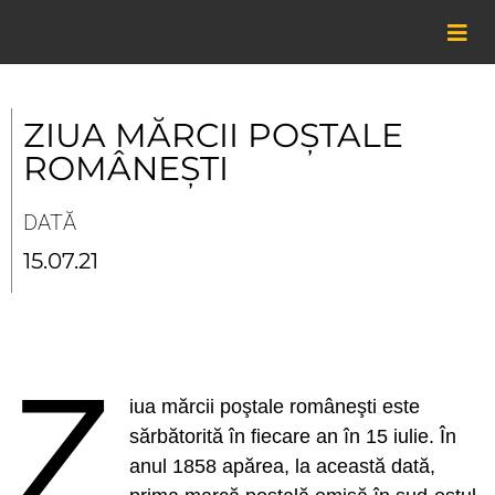
Skip
to
content
ZIUA MĂRCII POȘTALE
ROMÂNEȘTI
DATĂ
15.07.21
Z
iua mărcii poştale româneşti este
sărbătorită în fiecare an în 15 iulie. În
anul 1858 apărea, la această dată,