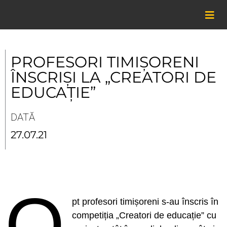
Skip
to
content
PROFESORI TIMIȘORENI
ÎNSCRIȘI LA „CREATORI DE
EDUCAȚIE”
DATĂ
27.07.21
O
pt profesori timișoreni s-au înscris în
competiția „Creatori de educație” cu