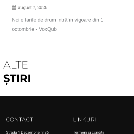
august 7, 2026
Noile tarife de drum intră în vigoare din 1
octombrie - VoxQub
ALTE
ȘTIRI
CONTACT
LINKURI
Strada 1 Decembrie nr.36,
Termeni și condiții