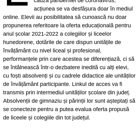
cauza pandemiei de coronavirus,
acțiunea se va desfășura doar în mediul
online. Elevii au posibilitatea să cunoască nu doar
propunerea referitoare la oferta educațională pentru
anul școlar 2021-2022 a colegiilor și liceelor
hunedorene, dotările de care dispun unitățile de
învățământ cu nivel liceal și profesional,
performanțele prin care acestea se diferențiază, ci să
se întâlnească într-o dezbatere inedită cu alți elevi,
cu foști absolvenți și cu cadrele didactice ale unităților
de învățământ participante. Linkul de acces va fi
transmis prin intermediul unităților școlare din județ.
Absolvenții de gimnaziu și părinții lor sunt așteptați să
se conecteze pentru a putea evalua oferta propusă
de liceele și colegiile din tot județul.