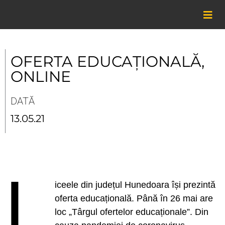
Skip
to
content
OFERTA EDUCAȚIONALĂ,
ONLINE
DATĂ
13.05.21
L
iceele din județul Hunedoara își prezintă
oferta educațională. Până în 26 mai are
loc „Târgul ofertelor educaționale”. Din