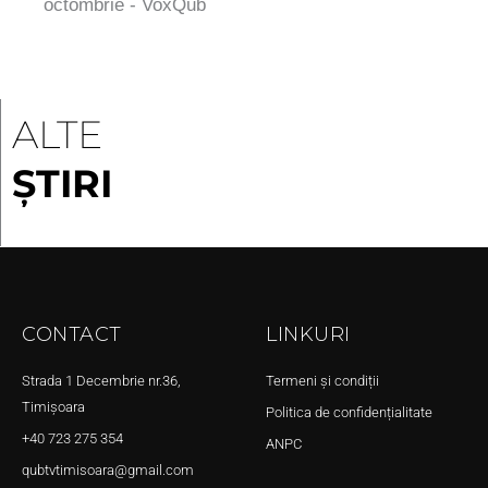
octombrie - VoxQub
ALTE
ȘTIRI
CONTACT
LINKURI
Strada 1 Decembrie nr.36,
Termeni și condiții
Timișoara
Politica de confidențialitate
+40 723 275 354
ANPC
qubtvtimisoara@gmail.com