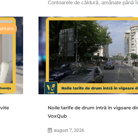
Contoarele de căldură, amânate până 
litate
vite
Noile tarife de drum intră în vigoare d
VoxQub
august 7, 2026