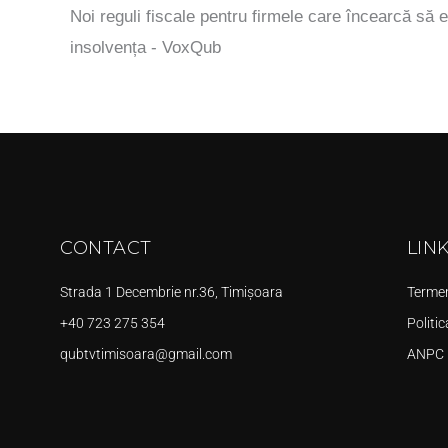
Noi reguli fiscale pentru firmele care încearcă să e
insolvența - VoxQub
CONTACT
LIN
Strada 1 Decembrie nr.36, Timișoara
Termeni
+40 723 275 354
Politic
qubtvtimisoara@gmail.com
ANPC