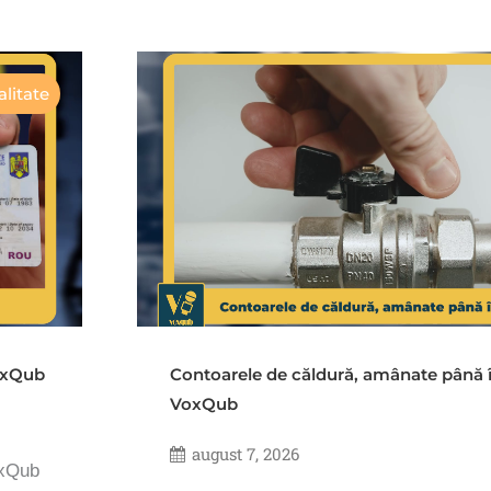
litate
VoxQub
Contoarele de căldură, amânate până 
VoxQub
august 7, 2026
oxQub