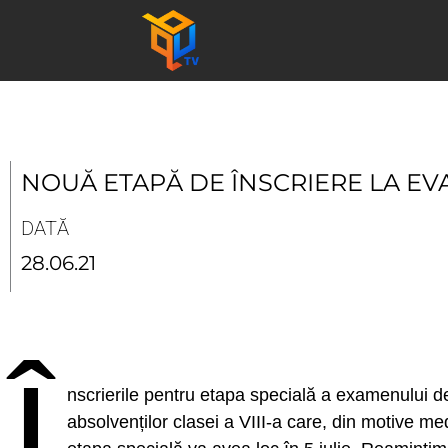
Skip
to
content
NOUĂ ETAPĂ DE ÎNSCRIERE LA E
DATĂ
28.06.21
Î
nscrierile pentru etapa specială a examenului d
absolvenților clasei a VIII-a care, din motive m