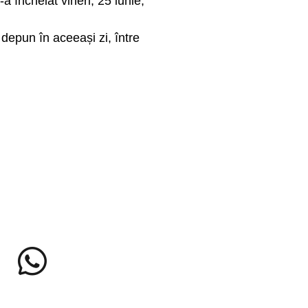
 încheiat vineri, 25 iunie,
 depun în aceeași zi, între