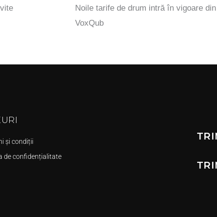
vite
Noile tarife de drum intră în vigoare di
VoxQub
KURI
TRI
 și condiții
a de confidențialitate
TRI