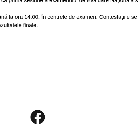
 că prima sesiune a examenului de Evaluare Națională s-a
 până la ora 14:00, în centrele de examen. Contestațiile se
zultatele finale.