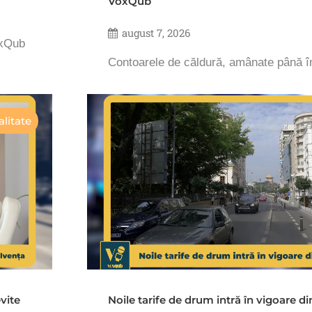
VoxQub
august 7, 2026
oxQub
Contoarele de căldură, amânate până 
litate
vite
Noile tarife de drum intră în vigoare d