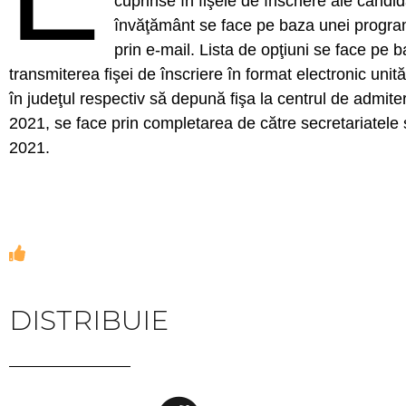
cuprinse în fişele de înscriere ale candid
învăţământ se face pe baza unei programăr
prin e-mail. Lista de opţiuni se face pe 
transmiterea fişei de înscriere în format electronic uni
în judeţul respectiv să depună fişa la centrul de admitere
2021, se face prin completarea de către secretariatele ș
2021.
DISTRIBUIE