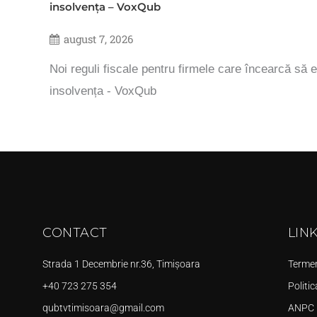
insolvența – VoxQub
august 7, 2026
Noi reguli fiscale pentru firmele care încearcă să e
insolvența - VoxQub
CONTACT
LIN
Strada 1 Decembrie nr.36, Timișoara
Termeni
+40 723 275 354
Politic
qubtvtimisoara@gmail.com
ANPC