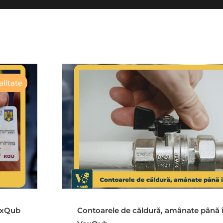
litate
VoxQub
Contoarele de căldură, amânate până 