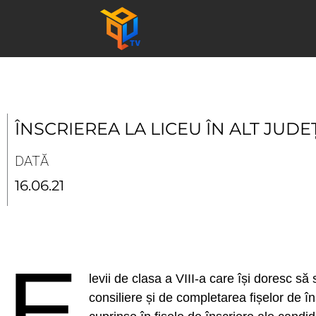
Skip
to
content
ÎNSCRIEREA LA LICEU ÎN ALT JUDE
DATĂ
16.06.21
E
levii de clasa a VIII-a care își doresc să
consiliere și de completarea fișelor de î