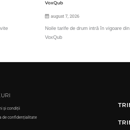
VoxQub
august 7, 2026
vite
Noile tarife de drum intră în vigoare di
VoxQub
KURI
TRI
 și condiții
a de confidențialitate
TRI