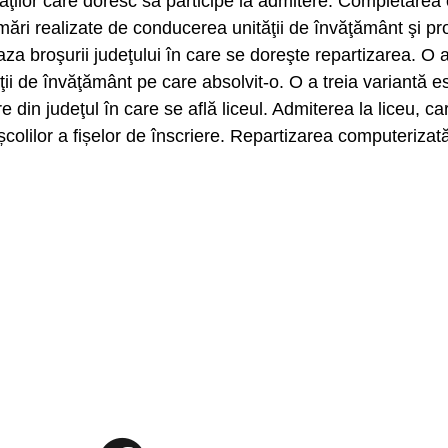
aţilor care doresc să participe la admitere. Completarea op
i realizate de conducerea unităţii de învăţământ şi profe
baza broşurii judeţului în care se doreşte repartizarea. O
tăţii de învăţământ pe care absolvit-o. O a treia variantă 
 din judeţul în care se află liceul. Admiterea la liceu, ca
colilor a fișelor de înscriere. Repartizarea computerizată