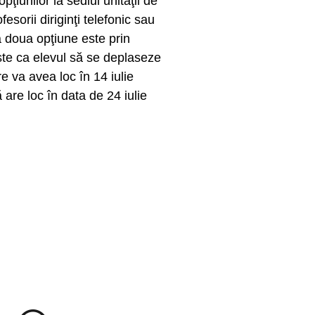
ţiunilor la sediul unităţii de
sorii diriginţi telefonic sau
 a doua opţiune este prin
este ca elevul să se deplaseze
re va avea loc în 14 iulie
 are loc în data de 24 iulie