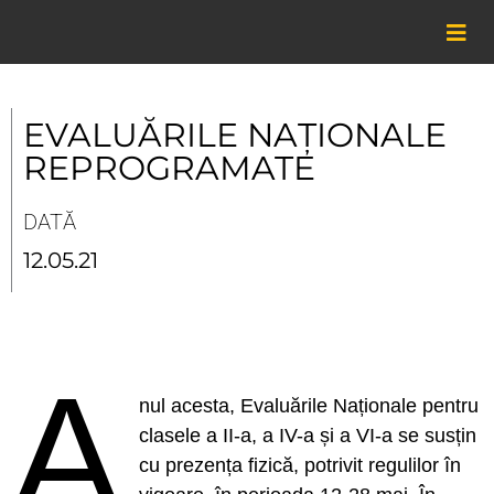
Skip
to
content
EVALUĂRILE NAȚIONALE
REPROGRAMATE
DATĂ
12.05.21
A
nul acesta, Evaluările Naționale pentru
clasele a II-a, a IV-a și a VI-a se susțin
cu prezența fizică, potrivit regulilor în