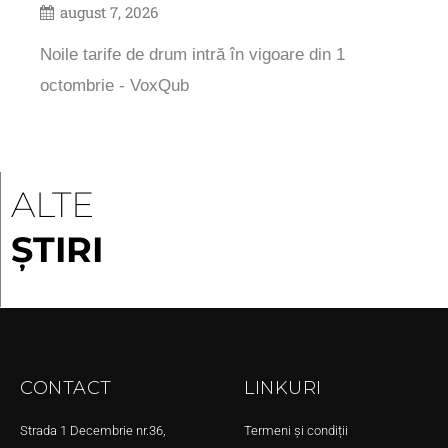
august 7, 2026
Noile tarife de drum intră în vigoare din 1
octombrie - VoxQub
ALTE
ȘTIRI
CONTACT
LINKURI
Strada 1 Decembrie nr.36,
Termeni și condiții