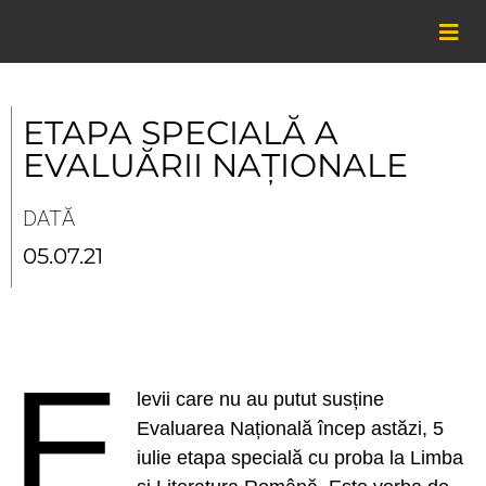
Skip
to
content
ETAPA SPECIALĂ A
EVALUĂRII NAȚIONALE
DATĂ
05.07.21
E
levii care nu au putut susține
Evaluarea Națională încep astăzi, 5
iulie etapa specială cu proba la Limba