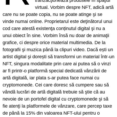
tranzacţionează produsele în spaţiul
virtual. Vorbim despre NFT, adică artă
care nu se poate copia, nu se poate atinge şi se
vinde numai online. Proprietarul este deţinătorul unui
cod care atestă existenţa conținutul digital şi nu a
unui obiect în sine. Vorbim însă nu doar de animaţii
grafice, ci despre orice material multimedia. De la
fotografii şi muzica până la clipuri video. Dacă ești un
artist digital şi dorești să transformi un material într-un
NFT, singura modalitate prin care ai putea să o vinzi
ar fi printr-o platformă special dedicată vânzării de
artă digitală, iar plata s-ar putea face numai cu
cryptomonede. Cei care doresc să cumpere sau să
vândă lucrări de artă digitală trebuie să ştie că au
nevoie de un portofel digital cu cryptomonede şi să
fie atenţi la platformele de vânzare, care percep taxe
de până la 15% din valoarea NFT-ului pentru o