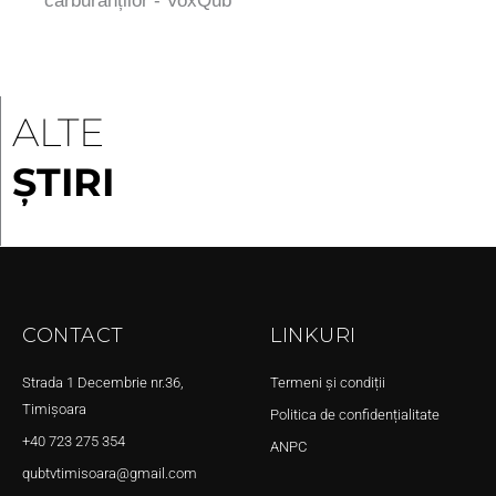
carburanților - VoxQub
ALTE
ȘTIRI
CONTACT
LINKURI
Strada 1 Decembrie nr.36,
Termeni și condiții
Timișoara
Politica de confidențialitate
+40 723 275 354
ANPC
qubtvtimisoara@gmail.com