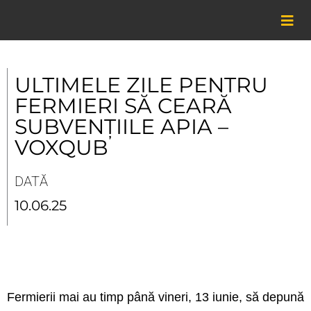
Skip
to
content
ULTIMELE ZILE PENTRU
FERMIERI SĂ CEARĂ
SUBVENȚIILE APIA –
VOXQUB
DATĂ
10.06.25
Fermierii mai au timp până vineri, 13 iunie, să depună