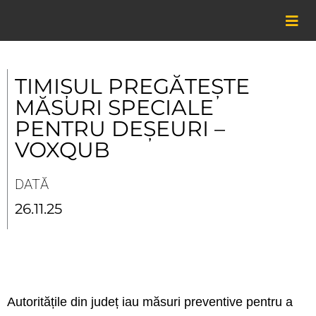
Skip
to
content
TIMIȘUL PREGĂTEȘTE
MĂSURI SPECIALE
PENTRU DEȘEURI –
VOXQUB
DATĂ
26.11.25
Autoritățile din județ iau măsuri preventive pentru a