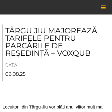
Skip
to
content
TÂRGU JIU MAJOREAZĂ
TARIFELE PENTRU
PARCĂRILE DE
REȘEDINȚĂ – VOXQUB
DATĂ
06.08.25
Locuitorii din Târgu Jiu vor plăti anul viitor mult mai