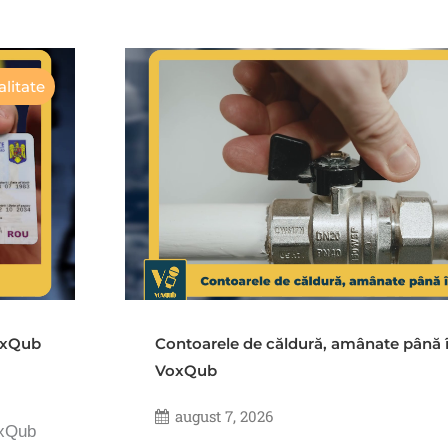
litate
VoxQub
Contoarele de căldură, amânate până 
VoxQub
august 7, 2026
oxQub