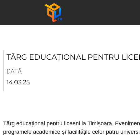
Skip
to
content
TÂRG EDUCAȚIONAL PENTRU LICEE
DATĂ
14.03.25
Târg educațional pentru liceeni la Timișoara. Evenimentu
programele academice și facilitățile celor patru universit