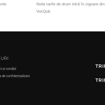
vite
Noile tarife de drum intră în vigoare di
VoxQub
KURI
TRI
 și condiții
a de confidențialitate
TRI