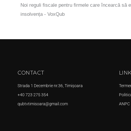
Noi reguli fiscale pentru firmele care încearcă să e
insolvența - VoxQub
CONTACT
LIN
Strada 1 Decembrie nr.36, Timișoara
Termeni
+40 723 275 354
Politic
qubtvtimisoara@gmail.com
ANPC