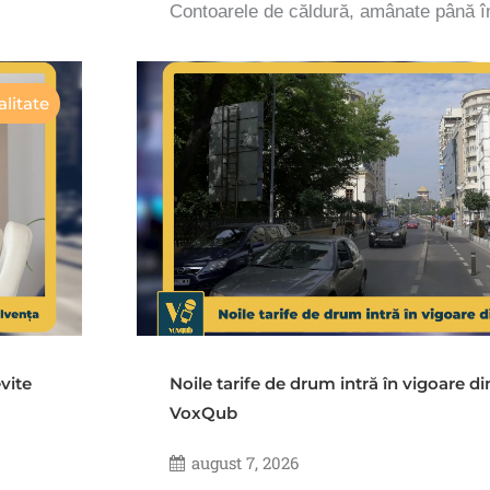
Contoarele de căldură, amânate până 
litate
vite
Noile tarife de drum intră în vigoare d
VoxQub
august 7, 2026