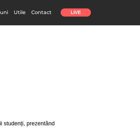
uni
Utile
Contact
LIVE
ii studenți, prezentând