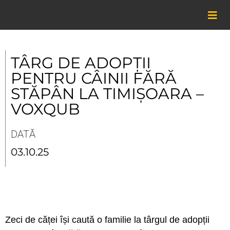
Skip
to
content
TÂRG DE ADOPȚII
PENTRU CÂINII FĂRĂ
STĂPÂN LA TIMIȘOARA –
VOXQUB
DATĂ
03.10.25
Zeci de căței își caută o familie la târgul de adopții