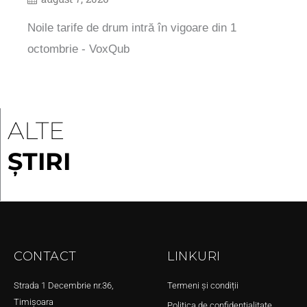
Noile tarife de drum intră în vigoare din 1
octombrie - VoxQub
ALTE
ȘTIRI
CONTACT
LINKURI
Strada 1 Decembrie nr.36,
Termeni și condiții
Timișoara
Politica de confidențialitate