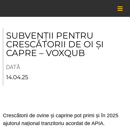
Skip
to
content
SUBVENȚII PENTRU
CRESCĂTORII DE OI ȘI
CAPRE – VOXQUB
DATĂ
14.04.25
Crescătorii de ovine și caprine pot primi și în 2025
ajutorul național tranzitoriu acordat de APIA.