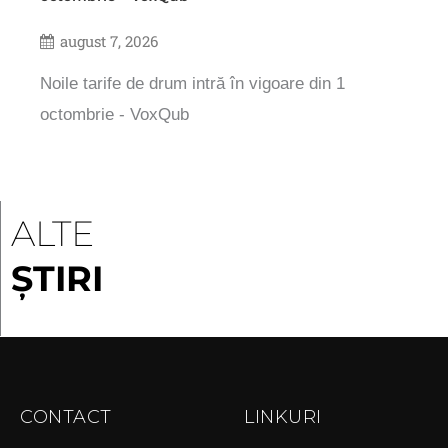
august 7, 2026
Noile tarife de drum intră în vigoare din 1
octombrie - VoxQub
ALTE
ȘTIRI
CONTACT
LINKURI