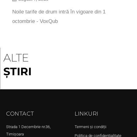
Noile tarife de drum intră în vigoare din 1
octombrie - VoxQub
ALTE
ȘTIRI
CONTACT
LINKURI
Strada 1 Decembrie nr.36,
Termeni și condiții
Timișoara
Politica de confidențialitate