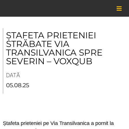
Skip
to
content
ȘTAFETA PRIETENIEI
STRĂBATE VIA
TRANSILVANICA SPRE
SEVERIN – VOXQUB
DATĂ
05.08.25
Ștafeta prieteniei pe Via Transilvanica a pornit la