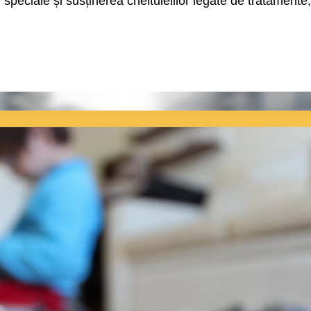
peciale și susținerea cheltuielilor legate de tratamente, t