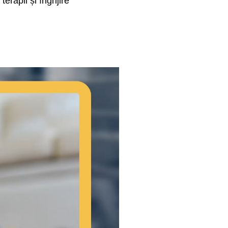
erapii și îngrijire