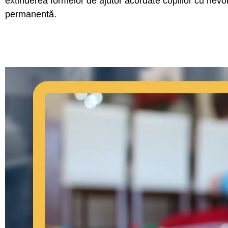
extinderea formelor de ajutor acordate copiilor cu nevoi s
permanentă.