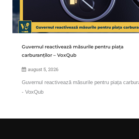
Guvernul reactivează măsurile pentru piața
carburanților – VoxQub
august 5, 2026
Guvernul reactivează măsurile pentru piața carbura
- VoxQub