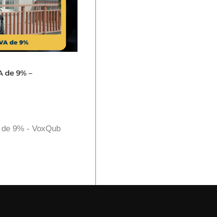
A de 9% –
A de 9% - VoxQub