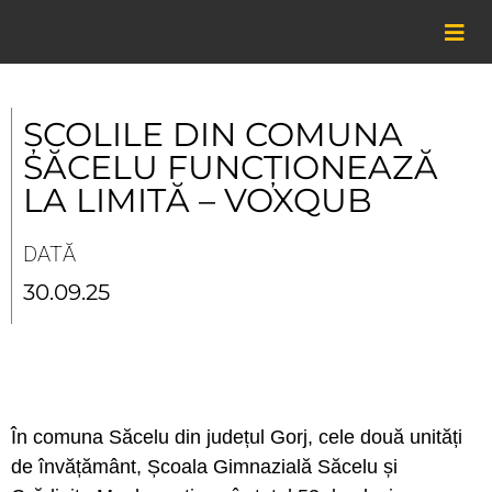
Skip
to
content
ȘCOLILE DIN COMUNA
SĂCELU FUNCȚIONEAZĂ
LA LIMITĂ – VOXQUB
DATĂ
30.09.25
În comuna Săcelu din județul Gorj, cele două unități
de învățământ, Școala Gimnazială Săcelu și