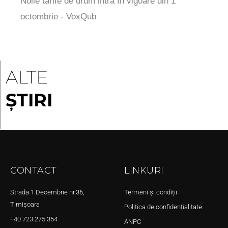
Noile tarife de drum intră în vigoare din 1
octombrie - VoxQub
ALTE
ȘTIRI
CONTACT
LINKURI
Strada 1 Decembrie nr.36,
Termeni și condiții
Timișoara
Politica de confidențialitate
+40 723 275 354
ANPC