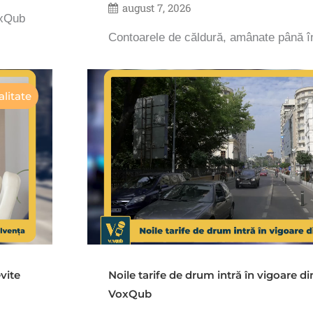
august 7, 2026
oxQub
Contoarele de căldură, amânate până 
litate
vite
Noile tarife de drum intră în vigoare d
VoxQub