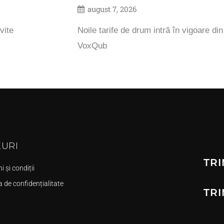
august 7, 2026
vite
Noile tarife de drum intră în vigoare di
VoxQub
KURI
TRI
 și condiții
a de confidențialitate
TRI