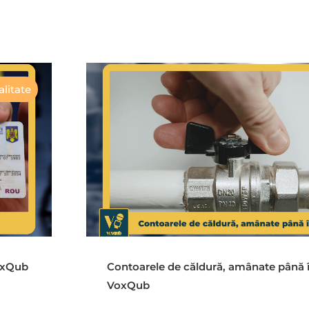
litate
VoxQub
Contoarele de căldură, amânate până 
VoxQub