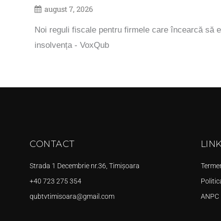
august 7, 2026
Noi reguli fiscale pentru firmele care încearcă să e
insolvența - VoxQub
CONTACT
LIN
Strada 1 Decembrie nr.36, Timișoara
Termeni
+40 723 275 354
Politic
qubtvtimisoara@gmail.com
ANPC