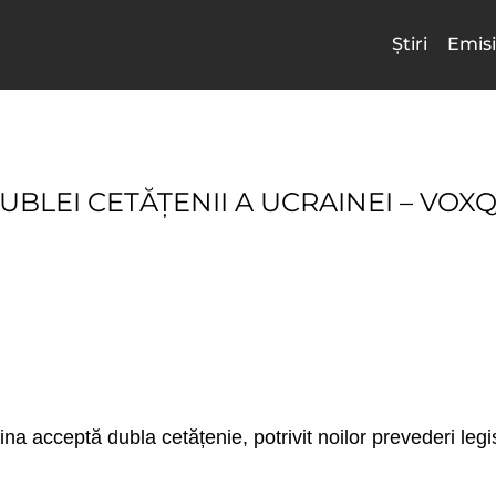
Știri
Emisi
BLEI CETĂȚENII A UCRAINEI – VOX
a acceptă dubla cetățenie, potrivit noilor prevederi legis