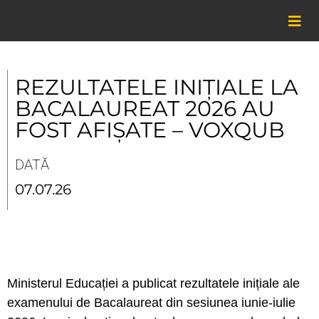
Skip
to
content
REZULTATELE INIȚIALE LA
BACALAUREAT 2026 AU
FOST AFIȘATE – VOXQUB
DATĂ
07.07.26
Ministerul Educației a publicat rezultatele inițiale ale
examenului de Bacalaureat din sesiunea iunie-iulie