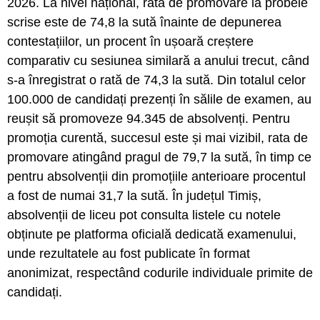
2026. La nivel național, rata de promovare la probele
scrise este de 74,8 la sută înainte de depunerea
contestațiilor, un procent în ușoară creștere
comparativ cu sesiunea similară a anului trecut, când
s-a înregistrat o rată de 74,3 la sută. Din totalul celor
100.000 de candidați prezenți în sălile de examen, au
reușit să promoveze 94.345 de absolvenți. Pentru
promoția curentă, succesul este și mai vizibil, rata de
promovare atingând pragul de 79,7 la sută, în timp ce
pentru absolvenții din promoțiile anterioare procentul
a fost de numai 31,7 la sută. În județul Timiș,
absolvenții de liceu pot consulta listele cu notele
obținute pe platforma oficială dedicată examenului,
unde rezultatele au fost publicate în format
anonimizat, respectând codurile individuale primite de
candidați.