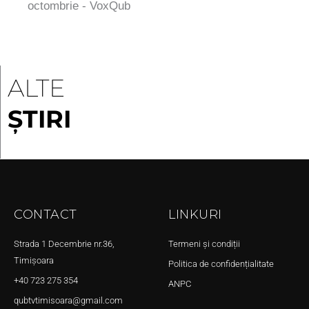
octombrie - VoxQub
ALTE
ȘTIRI
CONTACT
LINKURI
Strada 1 Decembrie nr.36,
Termeni și condiții
Timișoara
Politica de confidențialitate
+40 723 275 354
ANPC
qubtvtimisoara@gmail.com