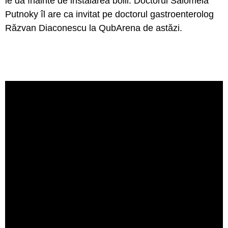
le dă înainte de instalarea bolii. Doctorul Salomeia
Putnoky îl are ca invitat pe doctorul gastroenterolog
Răzvan Diaconescu la QubArena de astăzi.