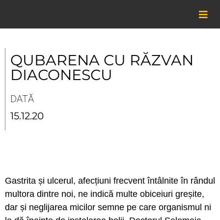
Skip
to
content
QUBARENA CU RĂZVAN
DIACONESCU
DATĂ
15.12.20
Gastrita și ulcerul, afecțiuni frecvent întâlnite în rândul
multora dintre noi, ne indică multe obiceiuri greșite,
dar și neglijarea micilor semne pe care organismul ni