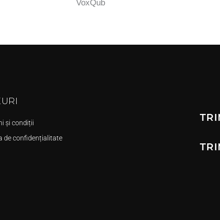
VoxQub
KURI
TRI
 și condiții
a de confidențialitate
TRI