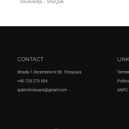
insolvența - VoxQub
CONTACT
LIN
Strada 1 Decembrie nr.36, Timișoara
Termeni
+40 723 275 354
Politic
qubtvtimisoara@gmail.com
ANPC