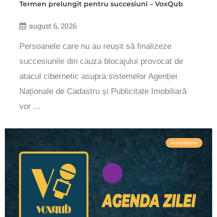
Termen prelungit pentru succesiuni – VoxQub
august 6, 2026
Persoanele care nu au reușit să finalizeze
succesiunile din cauza blocajului provocat de
atacul cibernetic asupra sistemelor Agenției
Naționale de Cadastru și Publicitate Imobiliară
vor ...
Actualitate