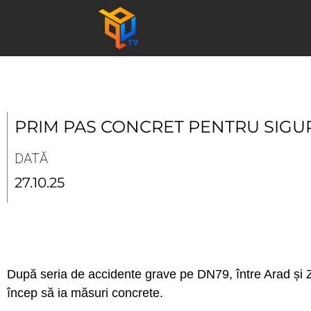
Skip
to
content
PRIM PAS CONCRET PENTRU SIGU
DATĂ
27.10.25
După seria de accidente grave pe DN79, între Arad și Z
încep să ia măsuri concrete.