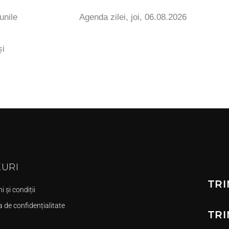
unile
Agenda zilei, joi, 06.08.2026
și
KURI
TRI
 și condiții
a de confidențialitate
TRI