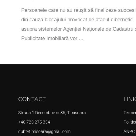
Persoanele care nu au reușit să finalizeze succesi
din cauza blocajului provocat de atacul cibernetic
asupra sistemelor Agenției Naționale de Cadastru 
Publicitate Imobiliară vor ...
CONTACT
LIN
Strada 1 Decembrie nr.36, Timișoara
Termeni
+40 723 275 354
Politic
qubtvtimisoara@gmail.com
ANPC