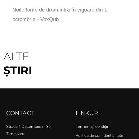
Noile tarife de drum intră în vigoare din 1
octombrie - VoxQub
ALTE
ȘTIRI
CONTACT
LINKURI
Strada 1 Decembrie nr.36,
Termeni și condiții
Timișoara
Politica de confidențialitate