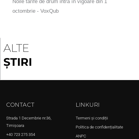
Noile tarife de drum intră în vigoare din 1
octombrie - VoxQub
ALTE
ȘTIRI
CONTACT
LINKURI
Strada 1 Decembrie nr.36,
Termeni și condiții
Timișoara
Politica de confidențialitate
+40 723 275 354
ANPC