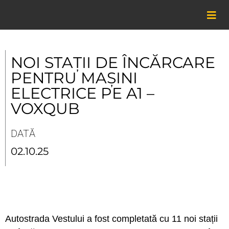
Skip
to
content
NOI STAȚII DE ÎNCĂRCARE
PENTRU MAȘINI
ELECTRICE PE A1 –
VOXQUB
DATĂ
02.10.25
Autostrada Vestului a fost completată cu 11 noi stații