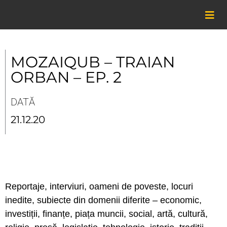
Skip
to
content
MOZAIQUB – TRAIAN
ORBAN – EP. 2
DATĂ
21.12.20
Reportaje, interviuri, oameni de poveste, locuri
inedite, subiecte din domenii diferite – economic,
investiții, finanțe, piața muncii, social, artă, cultură,