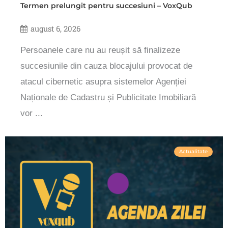
Termen prelungit pentru succesiuni – VoxQub
august 6, 2026
Persoanele care nu au reușit să finalizeze
succesiunile din cauza blocajului provocat de
atacul cibernetic asupra sistemelor Agenției
Naționale de Cadastru și Publicitate Imobiliară
vor ...
Actualitate