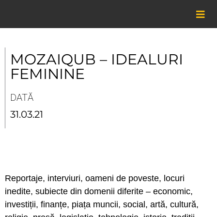
Skip
to
content
MOZAIQUB – IDEALURI
FEMININE
DATĂ
31.03.21
Reportaje, interviuri, oameni de poveste, locuri
inedite, subiecte din domenii diferite – economic,
investiții, finanțe, piața muncii, social, artă, cultură,