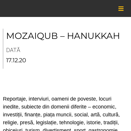
Skip
to
content
MOZAIQUB – HANUKKAH
DATĂ
17.12.20
Reportaje, interviuri, oameni de poveste, locuri
inedite, subiecte din domenii diferite – economic,
investiții, finanțe, piața muncii, social, artă, cultură,
religie, presă, legislație, tehnologie, istorie, tradiții,
obiceiuri, turism, divertisment, sport, gastronomie,