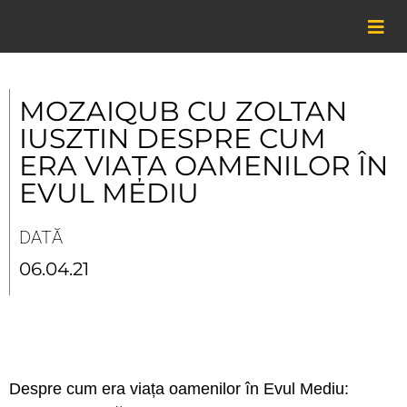
Skip
to
content
MOZAIQUB CU ZOLTAN
IUSZTIN DESPRE CUM
ERA VIAȚA OAMENILOR ÎN
EVUL MEDIU
DATĂ
06.04.21
Despre cum era viața oamenilor în Evul Mediu: